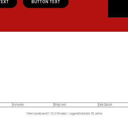
TEXT
BUTTON TEXT
Vorname
Mitgl.seit
Geb.Datum
1
Herr
Jank
Leon
01.10.21
Kinder / Jugendliche bis 18 Jahre