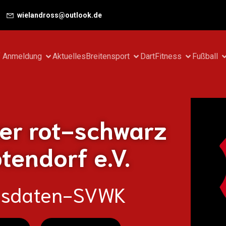
wielandross@outlook.de
f Anmeldung
Aktuelles
Breitensport
Dart
Fitness
Fußball
er rot-schwarz
endorf e.V.
nsdaten-SVWK