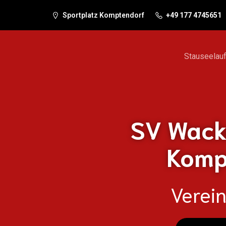
Sportplatz Komptendorf
+49 177 4745651
Stauseelau
SV Wack
Kompt
Verei